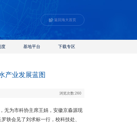
返回海大首页
制度
基地平台
下载专区
代水产业发展蓝图
浏览次数:
260
周，无为市科协主席王娟，安徽京淼源现
长罗轶会见了刘求标一行，校科技处、