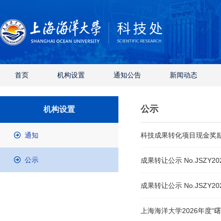
首页
机构设置
通知公告
新闻动态
公示
机构设置
通知
科技成果转化项目现金奖励相关
公示
成果转让公示 No.JSZY202
成果转让公示 No.JSZY20
上海海洋大学2026年度“