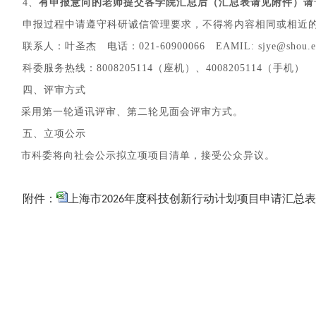
4、
有申报意向的老师
提交
各学院汇总后（汇总表请见附件）请
申报过程中请遵守科研诚信管理要求，不得将内容相同或相近
联系人：叶圣杰
电话：021-60900066
EAMIL:
sjye
@sh
o
u.
科委服务热线：
8008205114
（座机）、
4008205114
（手机）
四、评审方式
采用第一轮通讯评审、第二轮见面会评审方式。
五、立项公示
市科委将向社会公示拟立项项目清单，接受公众异议。
附件：
上海市2026年度科技创新行动计划项目申请汇总表.x