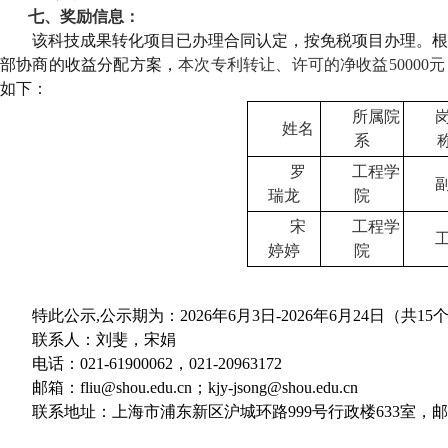
七、奖励信息：
该科技成果转化项目已办理合同认定，按免税项目办理。根
部协商的收益分配方案，
本次
专利
转让、
许可的净收益
50000
元
如下：
所属院
姓名
系
罗
工程学
瑞龙
院
宋
工程学
婷婷
院
特此公示
,公示期为：
2026
年
6
月
3
日
-
2026
年
6
月
24
日（共
15
联系人：刘斐，宋娟
电话：
021-61900062，021-20963172
邮箱：
fliu@shou.edu.cn；kjy-jsong@shou.edu.cn
联系地址：上海市浦东新区沪城环路
999号行政楼633室，邮编