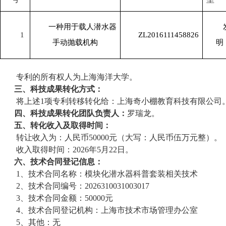
一种用于载人潜水器
1
ZL2016111458826
手动抛载机构
明
专利的所有权人为上海海洋大学。
三、科技成果转化方式：
将上述
1
项专利转移
转化
给：
上海奇小棚教育科技有限公司
四、科技成果转化团队负责人：
罗瑞龙
。
五、转化收入及取得时间：
转让收入为：人民币
50000
元（大写：人民币
伍万
元整）。
收入取得时间：
2026
年
5
月
22
日。
六、
技术合同登记信息：
1、
技术合同名称：模块化潜水器科普套装相关技术
2、
技术合同编号：
2026310031003017
3、技术合同金额：
50000
元
4、技术合同登记机构：上海市技术市场管理办公室
5、其他：无